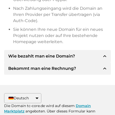
Nach Zahlungseingang wird die Domain an
Ihren Provider per Transfer übertragen (via
Auth-Code).
Sie können Ihre neue Domain für ein neues
Projekt nutzen oder auf Ihre bestehende
Homepage weiterleiten.
expand_less
Wie bezahlt man eine Domain?
expand_less
Bekommt man eine Rechnung?
Nach einer Einigung wird der Inhaber Ihnen die
Details der Zahlung mitteilen. Der Inhaber wird
Ihnen dann die SEPA Bankdetails mitteilen und
Ja, der Verkäufer wird Ihnen eine
auf Wunsch auch Paypal oder weitere
ordnungsgemäße Rechnung senden. Bei
Zahlungsmethoden anbieten.
größeren Kaufpreisen bekommen Sie auf
Deutsch
Wunsch auch einen zusätzlichen Kaufvertrag.
Bitte geben Sie bei der Überweisung immer
Die Domain tc-core.de wird auf diesem
Domain
den Domainnamen und die
Marktplatz
angeboten. Über dieses Formular kann
Rechnungsnummer an.