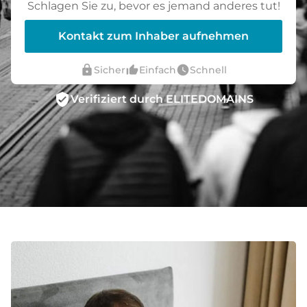
Schlagen Sie zu, bevor es jemand anderes tut!
Kontakt zum Inhaber aufnehmen
lock
thumb_up_alt
watch_later
Sicher
Einfach
Schnell
verified_user
Verifiziert durch ELITEDOMAINS