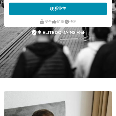
联系业主
lock
thumb_up_alt
watch_later
安全
简单
快速
verified_user
由 ELITEDOMAINS 验证