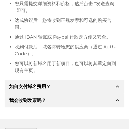
您只需提交详细资料和价格，然后点击 "发送查询
"即可。
达成协议后，您将收到正规发票和可选的购买合
同。
通过 IBAN 转账或 Paypal 付款既方便又安全。
收到付款后，域名将转给您的供应商（通过 Auth-
Code）。
您可以将新域名用于新项目，也可以将其重定向到
现有主页。
expand_less
如何支付域名费用？
expand_less
我会收到发票吗？
达成协议后，房东将通知您付款细节。房主随后会向您
提供 SEPA 银行的详细信息，如果需要，还可以提供
Paypal 或其他付款方式。
是的，卖方会向您寄送正规发票。如果购买价格较高，
您还会根据要求收到一份额外的购买合同。
转账时请务必注明域名和发票号码。